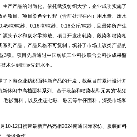
、生产产品的时尚化。依托武汉纺织大学，企业成功实施了
放的项目。项目染色全过程（含前处理在内）用水量、废水
5吨/吨纱、0.16吨/吨纱、0.16公斤/吨纱，且最终所产生
了源头节水和废水零排放。项目开发出轧染、段染和喷染相
线系列产品，产品风格不可复制，填补了市场上该类产品的
新型3项。项目先后通过中国纺织工业科技联合会科技成果鉴
体技术达到国际先进水平。
撑了下游企业纺织面料新产品的开发，截至目前累计设计并
精特新休闲中高档面料系列。基于段染和喷染花型元素的“花须
材、毛衫面料，以及生态七彩、彩云等牛仔面料，深受市场和
月10-12日携带最新产品亮相2024南通国际家纺、服装面料
流、洽谈合作。